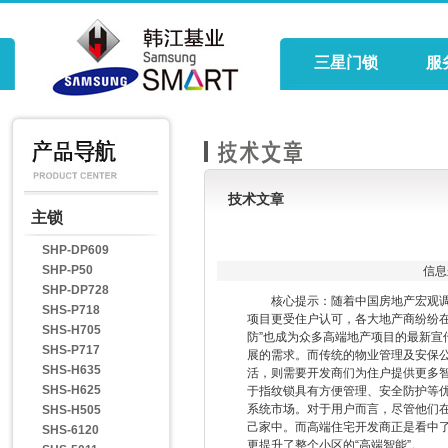
三星门锁
服
技术文章
主锁
SHP-DP609
SHP-P50
信息
SHP-DP728
核心提示：随着中国房地产宏观调控
SHS-P718
项目更受住户认可，各大地产商纷纷在
SHS-H705
防”也成为众多高端地产项目的最新
SHS-P717
展的需求。而传统的物业管理及安保
SHS-H635
活，则需要开发商们为住户提供更多
SHS-H625
于指纹锁具有方便管理、安全防护等
系统市场。对于用户而言，尽管他们
SHS-H505
己家中。而高端住宅开发商正是看中
SHS-6120
更提升了整个小区的“高端智能”。