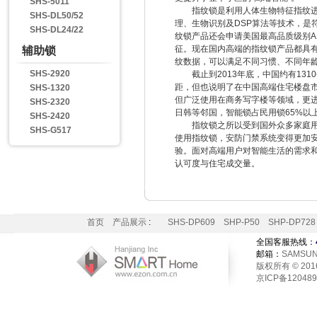
SHS-5011
指纹锁是利用人体生物特征指纹进行
SHS-DL50/52
理、生物识别及DSP算法等技术，是
SHS-DL24/22
纹锁产品还会申请美国最高品质级别A
征。现在国内高端的指纹锁产品都具有
辅助锁
纹数据，可以满足不同习惯、不同年
SHS-2920
截止到2013年底，中国约有131
距，但也说明了在中国高端住宅楼盘
SHS-1320
但广泛使用在商务写字楼等领域，更进
SHS-2320
日韩等邻国，智能锁占民用锁65%以
SHS-2420
指纹锁之所以受到国外众多家庭用户
SHS-G517
使用指纹锁，安防门禁系统变得更加
验。面对高端用户对智能生活的需求和
认可度与住宅成交量。
首页
产品展示
:
SHS-DP609
SHP-P50
SHP-DP728
全国客服热线：
邮箱：
SAMSUN
版权所有 © 2016 H
京ICP备12048