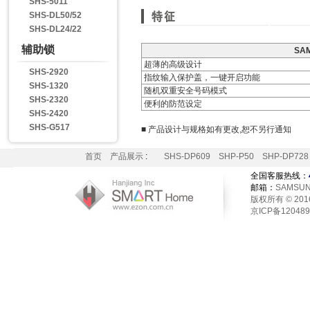
SHS-5011
SHS-DL50/52
SHS-DL24/22
辅助锁
SA
超薄的高级设计
SHS-2920
指纹输入保护盖，一键开启功能
SHS-1320
随机双重安全号码模式
SHS-2320
便利的防范设定
SHS-2420
SHS-G517
■ 产品设计与规格如有更改,恕不另行通知
首页
产品展示
:
SHS-DP609
SHP-P50
SHP-DP728
全国客服热线：
邮箱：
SAMSUN
版权所有 © 2016 H
京ICP备12048